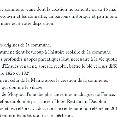
 commune jeune dont la création ne remonte qu’au 16 mai 19
 découvrir et les connaître, un parcours historique et patrimo
une est à votre disposition.
les origines de la commune.
bâtiment tient beaucoup à l’histoire scolaire de la commune
s profondes nappes phréatiques l’eau nécessaire à la vie quoti
d’Ensuès venaient, après la récolte, battre le blé et leurs diff
tre 1826 et 1829.
ment celui de la Mairie après la création de la commune.
r qui domine le village.
 de Morgiou, l’une des plus anciennes madragues de France.
refois surplombé par l’ancien Hôtel Restaurant Dauphin.
e et ses célèbres viaducs dont le centenaire fut célébré en 20
emps inhabitée, sauf par les pêcheurs.