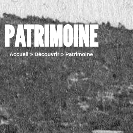
Ma ville
Vie quotidienne
Vie pr
PATRIMOINE
Accueil
»
Découvrir
»
Patrimoine