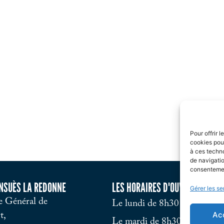
Photothèque
Pour offrir 
cookies pour
à ces techn
de navigatio
consentement
ENSUÈS LA REDONNE
LES HORAIRES D'OUVERTURE
Gérer les se
 Général de
Le lundi de 8h30 à 12h et d
Ac
t,
Le mardi de 8h30 à 12h et d