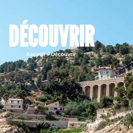
Ma ville
Vie quotidienne
Vie pr
DÉCOUVRIR
Accueil
»
Découvrir