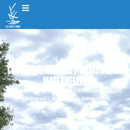
CRÈCHE MUNICIPALE / ASSISTANTES
MATERNELLES
Accueil
»
Vie quotidienne
»
Enfance
»
Crèche
municipale / assistantes maternelles