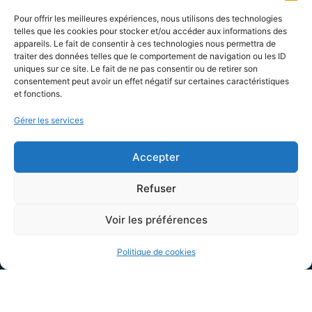
de bien vouloir contacter la directrice au
06 25 46 95
Pour offrir les meilleures expériences, nous utilisons des technologies
33.
telles que les cookies pour stocker et/ou accéder aux informations des
appareils. Le fait de consentir à ces technologies nous permettra de
traiter des données telles que le comportement de navigation ou les ID
uniques sur ce site. Le fait de ne pas consentir ou de retirer son
Assistantes maternelles
consentement peut avoir un effet négatif sur certaines caractéristiques
Vous pouvez télécharger la listes des assistantes
et fonctions.
maternelles agréées disponibles sur notre
Gérer les services
commune. Ce document nous est fourni par le
Conseil Départemental des Bouches de Rhône.
Accepter
Liste des assistances maternelles 2026
Refuser
Voir les préférences
Politique de cookies