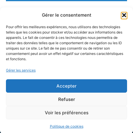
Gérer le consentement
Pour offrir les meilleures expériences, nous utilisons des technologies
telles que les cookies pour stocker et/ou accéder aux informations des
appareils. Le fait de consentir à ces technologies nous permettra de
traiter des données telles que le comportement de navigation ou les ID
uniques sur ce site. Le fait de ne pas consentir ou de retirer son
consentement peut avoir un effet négatif sur certaines caractéristiques
et fonctions.
Gérer les services
Accepter
MAIRIE D'ENSUÈS LA REDONNE
Refuser
15 Avenue Général de Monsabert,
13820 Ensuès la Redonne
Voir les préférences
04 42 44 88 88
Politique de cookies
Contactez-nous !