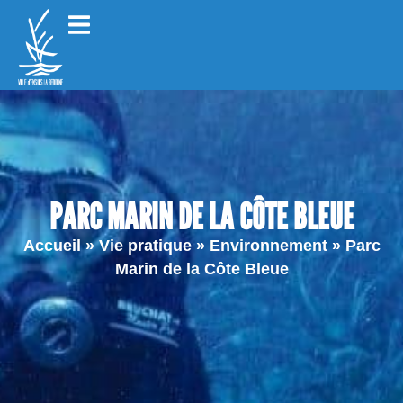
PARC MARIN DE LA CÔTE BLEUE
Accueil
»
Vie pratique
»
Environnement
»
Parc
Marin de la Côte Bleue