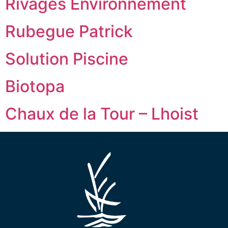
Rivages Environnement
Rubegue Patrick
Solution Piscine
Biotopa
Chaux de la Tour – Lhoist