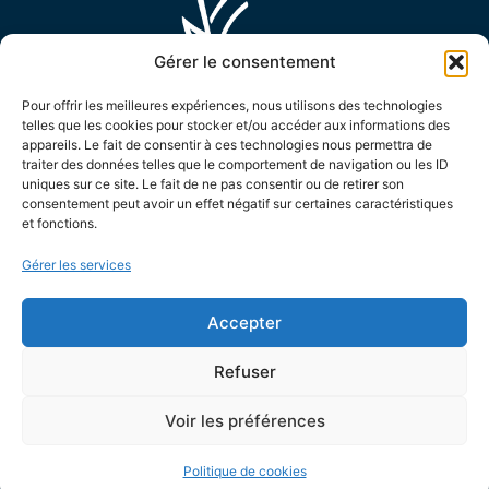
Gérer le consentement
Pour offrir les meilleures expériences, nous utilisons des technologies
telles que les cookies pour stocker et/ou accéder aux informations des
appareils. Le fait de consentir à ces technologies nous permettra de
MAIRIE D'ENSUÈS LA REDONNE
traiter des données telles que le comportement de navigation ou les ID
uniques sur ce site. Le fait de ne pas consentir ou de retirer son
15 Avenue Général de Monsabert,
consentement peut avoir un effet négatif sur certaines caractéristiques
13820 Ensuès la Redonne
et fonctions.
04 42 44 88 88
Gérer les services
Contactez-nous !
LES HORAIRES D'OUVERTURE
Accepter
Le lundi de 8h30 à 12h et de 13h30 à 17h
Refuser
Le mardi de 8h30 à 12h et de 13h30 à 19h
Voir les préférences
Du mercredi au vendredi de 8h30 à 12h et de 13h30
à 17h
Politique de cookies