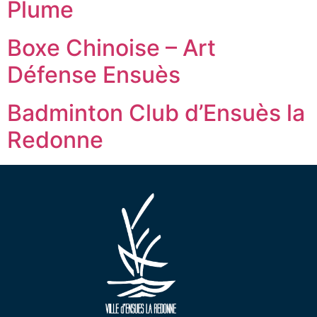
Plume
Boxe Chinoise – Art
Défense Ensuès
Badminton Club d’Ensuès la
Redonne