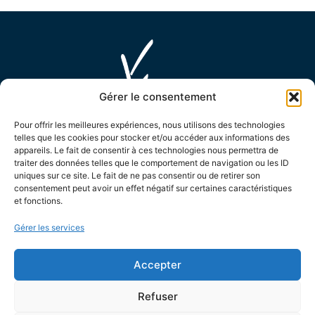
Gérer le consentement
Pour offrir les meilleures expériences, nous utilisons des technologies
telles que les cookies pour stocker et/ou accéder aux informations des
appareils. Le fait de consentir à ces technologies nous permettra de
traiter des données telles que le comportement de navigation ou les ID
uniques sur ce site. Le fait de ne pas consentir ou de retirer son
MAIRIE D'ENSUÈS LA REDONNE
consentement peut avoir un effet négatif sur certaines caractéristiques
15 Avenue Général de Monsabert,
et fonctions.
13820 Ensuès la Redonne
Gérer les services
04 42 44 88 88
Accepter
Contactez-nous !
LES HORAIRES D'OUVERTURE
Refuser
Le lundi de 8h30 à 12h et de 13h30 à 17h