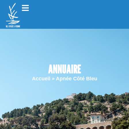
ANNUAIRE
Accueil
»
Apnée Côté Bleu