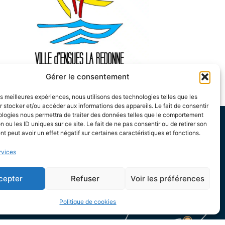
Gérer le consentement
les meilleures expériences, nous utilisons des technologies telles que les
 stocker et/ou accéder aux informations des appareils. Le fait de consentir
ologies nous permettra de traiter des données telles que le comportement
n ou les ID uniques sur ce site. Le fait de ne pas consentir ou de retirer son
 peut avoir un effet négatif sur certaines caractéristiques et fonctions.
e 13h30 à 17h
rvices
e 13h30 à 19h
cepter
Refuser
Voir les préférences
8h30 à 12h et de
Politique de cookies