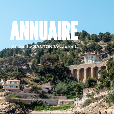
Ma ville
Vie quotidienne
Vie pr
ANNUAIRE
Accueil
»
SANTONJA Laurent