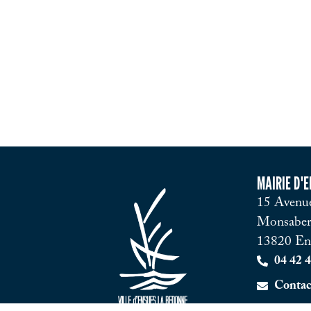
MAIRIE D'
15 Avenue
Monsaber
13820 En
04 42 4
Contac