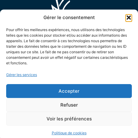
Gérer le consentement
Pour offrir les meilleures expériences, nous utilisons des technologies
telles que les cookies pour stocker et/ou accéder aux informations des
appareils. Le fait de consentir à ces technologies nous permettra de
MAIRIE D'ENSUÈS LA REDONNE
traiter des données telles que le comportement de navigation ou les ID
uniques sur ce site. Le fait de ne pas consentir ou de retirer son
15 Avenue Général de Monsabert,
consentement peut avoir un effet négatif sur certaines caractéristiques
13820 Ensuès la Redonne
et fonctions.
04 42 44 88 88
Gérer les services
Contactez-nous !
LES HORAIRES D'OUVERTURE
Accepter
Le lundi de 8h30 à 12h et de 13h30 à 17h
Refuser
Le mardi de 8h30 à 12h et de 13h30 à 19h
Voir les préférences
Du mercredi au vendredi de 8h30 à 12h et de 13h30
à 17h
Politique de cookies