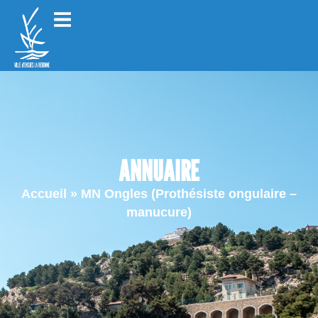
ANNUAIRE
Accueil
»
MN Ongles (Prothésiste ongulaire –
manucure)