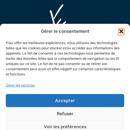
Gérer le consentement
Pour offrir les meilleures expériences, nous utilisons des technologies
telles que les cookies pour stocker et/ou accéder aux informations des
appareils. Le fait de consentir à ces technologies nous permettra de
traiter des données telles que le comportement de navigation ou les ID
MAIRIE D'ENSUÈS LA REDONNE
uniques sur ce site. Le fait de ne pas consentir ou de retirer son
consentement peut avoir un effet négatif sur certaines caractéristiques
15 Avenue Général de Monsabert,
et fonctions.
13820 Ensuès la Redonne
Gérer les services
04 42 44 88 88
Contactez-nous !
Accepter
LES HORAIRES D'OUVERTURE
Refuser
Le lundi de 8h30 à 12h et de 13h30 à 17h
Le mardi de 8h30 à 12h et de 13h30 à 19h
Voir les préférences