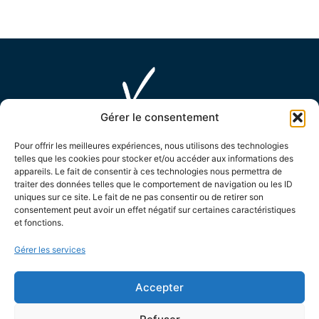
Gérer le consentement
Pour offrir les meilleures expériences, nous utilisons des technologies
telles que les cookies pour stocker et/ou accéder aux informations des
appareils. Le fait de consentir à ces technologies nous permettra de
traiter des données telles que le comportement de navigation ou les ID
uniques sur ce site. Le fait de ne pas consentir ou de retirer son
MAIRIE D'ENSUÈS LA REDONNE
consentement peut avoir un effet négatif sur certaines caractéristiques
et fonctions.
15 Avenue Général de Monsabert,
Gérer les services
13820 Ensuès la Redonne
04 42 44 88 88
Accepter
Contactez-nous !
LES HORAIRES D'OUVERTURE