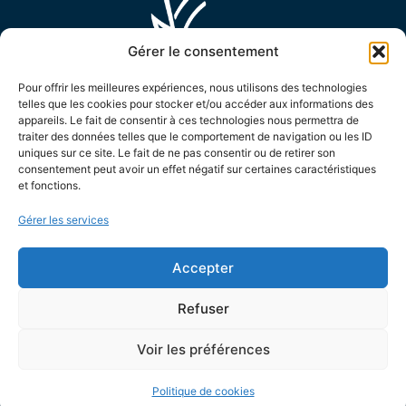
Gérer le consentement
Pour offrir les meilleures expériences, nous utilisons des technologies
telles que les cookies pour stocker et/ou accéder aux informations des
appareils. Le fait de consentir à ces technologies nous permettra de
MAIRIE D'ENSUÈS LA REDONNE
traiter des données telles que le comportement de navigation ou les ID
uniques sur ce site. Le fait de ne pas consentir ou de retirer son
15 Avenue Général de Monsabert,
consentement peut avoir un effet négatif sur certaines caractéristiques
13820 Ensuès la Redonne
et fonctions.
04 42 44 88 88
Gérer les services
Contactez-nous !
LES HORAIRES D'OUVERTURE
Accepter
Le lundi de 8h30 à 12h et de 13h30 à 17h
Refuser
Le mardi de 8h30 à 12h et de 13h30 à 19h
Voir les préférences
Du mercredi au vendredi de 8h30 à 12h et de 13h30
à 17h
Politique de cookies