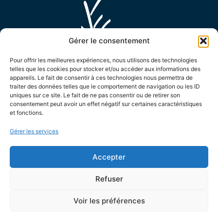
Gérer le consentement
Pour offrir les meilleures expériences, nous utilisons des technologies
telles que les cookies pour stocker et/ou accéder aux informations des
appareils. Le fait de consentir à ces technologies nous permettra de
MAIRIE D'ENSUÈS LA REDONNE
traiter des données telles que le comportement de navigation ou les ID
uniques sur ce site. Le fait de ne pas consentir ou de retirer son
15 Avenue Général de Monsabert,
consentement peut avoir un effet négatif sur certaines caractéristiques
et fonctions.
13820 Ensuès la Redonne
04 42 44 88 88
Gérer les services
Contactez-nous !
Accepter
LES HORAIRES D'OUVERTURE
Le lundi de 8h30 à 12h et de 13h30 à 17h
Refuser
Le mardi de 8h30 à 12h et de 13h30 à 19h
Voir les préférences
Du mercredi au vendredi de 8h30 à 12h et de 13h30