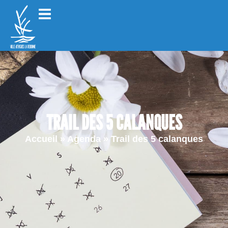
TRAIL DES 5 CALANQUES
Accueil
»
Agenda
»
Trail des 5 calanques