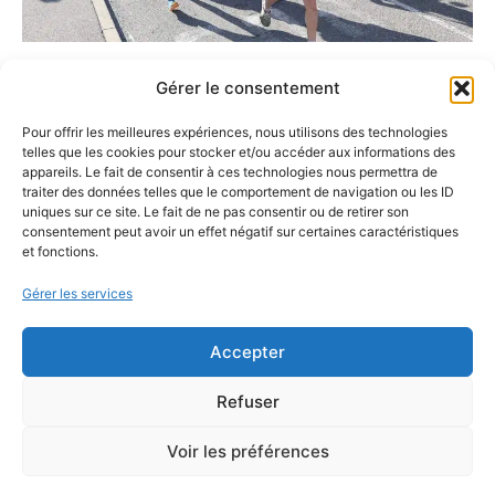
Gérer le consentement
Pour offrir les meilleures expériences, nous utilisons des technologies
telles que les cookies pour stocker et/ou accéder aux informations des
appareils. Le fait de consentir à ces technologies nous permettra de
traiter des données telles que le comportement de navigation ou les ID
uniques sur ce site. Le fait de ne pas consentir ou de retirer son
consentement peut avoir un effet négatif sur certaines caractéristiques
et fonctions.
Gérer les services
Accepter
MAIRIE D'ENSUÈS LA REDONNE
Refuser
15 Avenue Général de Monsabert,
Voir les préférences
13820 Ensuès la Redonne
04 42 44 88 88