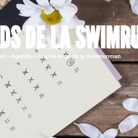
Ma ville
Vie quotidienne
Vie pr
IDS DE LA SWIM
il
»
Agenda
»
Course Kids de la Swimrunman