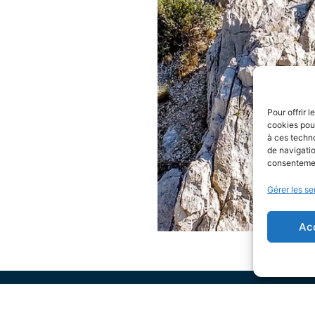
Pour offrir 
cookies pour
à ces techn
de navigatio
consentement
Gérer les se
Ac
ENSUÈS LA REDONNE
LES HORAIRES D'OUVERTURE