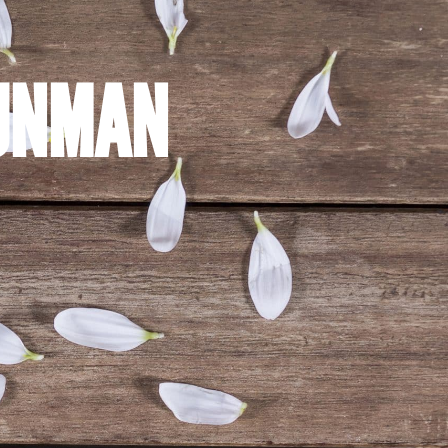
atique
Découvrir
RUNMAN