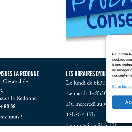
Pour offrir 
cookies pour
à ces techn
de navigatio
ENSUÈS LA REDONNE
LES HORAIRES D'OUVERTURE
consentement
 Général de
Le lundi de 8h30 à 12h et d
Gérer les se
t,
Le mardi de 8h30 à 12h et d
suès la Redonne
Ac
Du mercredi au vendredi de 
4 88 88
13h30 à 17h
tez-nous !
Le samedi de 9h à 12h