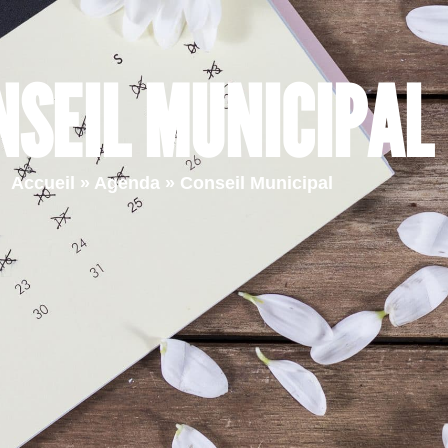
Ma ville
Vie quotidienne
Vie pr
NSEIL MUNICIPAL
Accueil
»
Agenda
»
Conseil Municipal