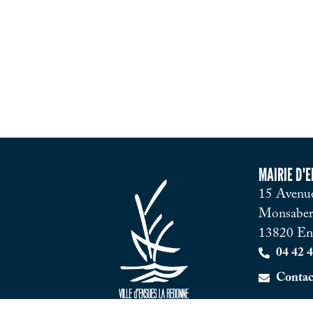
MAIRIE D'
15 Avenue
Monsaber
13820 En
04 42 4
Contac