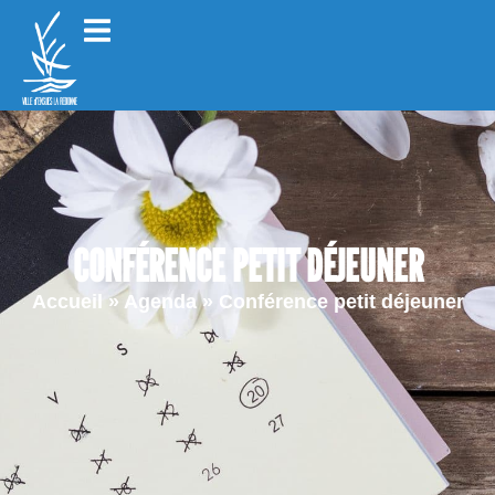
CONFÉRENCE PETIT DÉJEUNER
Accueil
»
Agenda
»
Conférence petit déjeuner