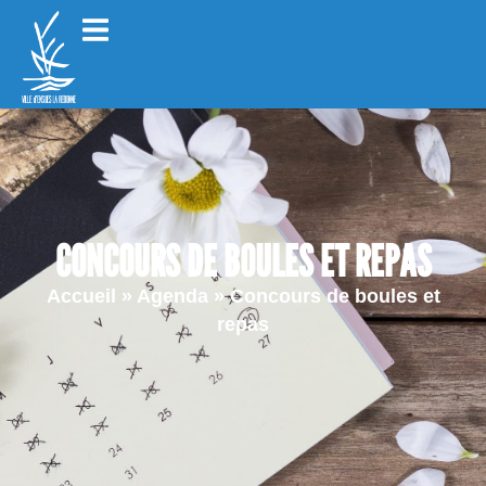
CONCOURS DE BOULES ET REPAS
Accueil
»
Agenda
»
Concours de boules et
repas