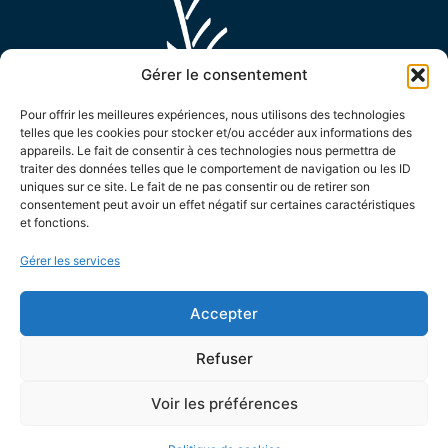
Gérer le consentement
Pour offrir les meilleures expériences, nous utilisons des technologies
telles que les cookies pour stocker et/ou accéder aux informations des
appareils. Le fait de consentir à ces technologies nous permettra de
MAIRIE D'ENSUÈS LA REDONNE
traiter des données telles que le comportement de navigation ou les ID
uniques sur ce site. Le fait de ne pas consentir ou de retirer son
15 Avenue Général de Monsabert,
consentement peut avoir un effet négatif sur certaines caractéristiques
et fonctions.
13820 Ensuès la Redonne
04 42 44 88 88
Gérer les services
Contactez-nous !
LES HORAIRES D'OUVERTURE
Accepter
Le lundi de 8h30 à 12h et de 13h30 à 17h
Refuser
Le mardi de 8h30 à 12h et de 13h30 à 19h
Voir les préférences
Du mercredi au vendredi de 8h30 à 12h et de 13h30