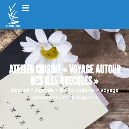
ATELIER CUISINE « VOYAGE AUTOUR
DES ILES GRECQUES »
Accueil
»
Agenda
»
Atelier cuisine « voyage
autour des iles grecques »