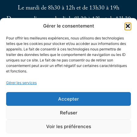
Le mardi de 8h30 à 12h et de 13h30 à 19h
Du mercredi au vendredi de 8h30 à 12h et de 13h30
Gérer le consentement
à 17h
Pour offrir les meilleures expériences, nous utilisons des technologies
Le samedi de 9h à 12h
telles que les cookies pour stocker et/ou accéder aux informations des
appareils. Le fait de consentir à ces technologies nous permettra de
traiter des données telles que le comportement de navigation ou les ID
uniques sur ce site. Le fait de ne pas consentir ou de retirer son
consentement peut avoir un effet négatif sur certaines caractéristiques
et fonctions.
Gérer les services
Accepter
Refuser
Voir les préférences
Accessibilité
Confidentialité
Mentions
Plan
© 2025 - Site
légales
du site
développé par Utopia