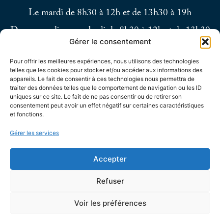
Le mardi de 8h30 à 12h et de 13h30 à 19h
Du mercredi au vendredi de 8h30 à 12h et de 13h30
Gérer le consentement
à 17h
Pour offrir les meilleures expériences, nous utilisons des technologies
Le samedi de 9h à 12h
telles que les cookies pour stocker et/ou accéder aux informations des
appareils. Le fait de consentir à ces technologies nous permettra de
traiter des données telles que le comportement de navigation ou les ID
uniques sur ce site. Le fait de ne pas consentir ou de retirer son
consentement peut avoir un effet négatif sur certaines caractéristiques
et fonctions.
Gérer les services
Accepter
Refuser
Voir les préférences
Accessibilité
Confidentialité
Mentions
Plan
© 2025 - Site
légales
du site
développé par Utopia