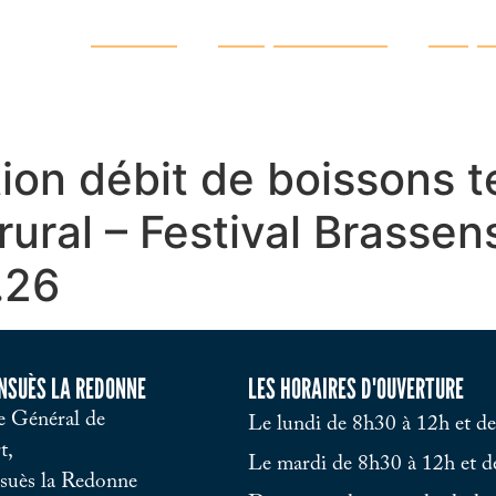
Ma ville
Vie quotidienne
Vie pr
ion débit de boissons t
rural – Festival Brassen
.26
ENSUÈS LA REDONNE
LES HORAIRES D'OUVERTURE
 Général de
Le lundi de 8h30 à 12h et d
t,
Le mardi de 8h30 à 12h et d
suès la Redonne