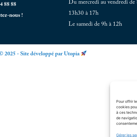
Du mercredi au vendredi de 
4 88 88
13h30 à 17h
tez-nous !
Le samedi de 9h à 12h
© 2025 - Site développé par Utopia
Pour offrir 
cookies pour
à ces techn
de navigatio
consentement
Gérer les se