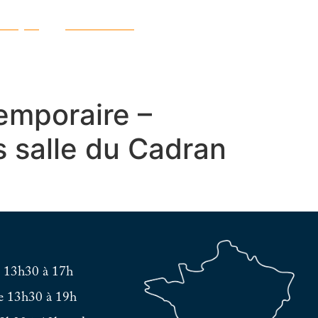
atique
Découvrir
emporaire –
s salle du Cadran
e 13h30 à 17h
e 13h30 à 19h