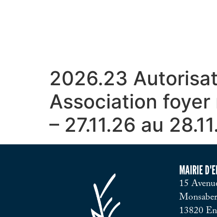
2026.23 Autorisat
Association foyer 
– 27.11.26 au 28.11
MAIRIE D'
15 Avenue
Monsaber
13820 En