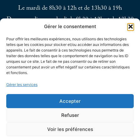
Le mardi de 8h30 à 12h et de 13h30 à 19h
Du mercredi au vendredi de 8h30 à 12h et de 13h30
Gérer le consentement
à 17h
Pour offrir les meilleures expériences, nous utilisons des technologies
Le samedi de 9h à 12h
telles que les cookies pour stocker et/ou accéder aux informations des
appareils. Le fait de consentir à ces technologies nous permettra de
traiter des données telles que le comportement de navigation ou les ID
uniques sur ce site. Le fait de ne pas consentir ou de retirer son
consentement peut avoir un effet négatif sur certaines caractéristiques
et fonctions.
Gérer les services
Accepter
Refuser
Voir les préférences
Accessibilité
Confidentialité
Mentions
Plan
© 2025 - Site
légales
du site
développé par Utopia