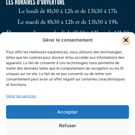
LES HORAIRES D'OUVERTURE
Le lundi de 8h30 à 12h et de 13h30 à 17h
Le mardi de 8h30 à 12h et de 13h30 à 19h
Du mercredi au vendredi de 8h30 à 12h et de 13h30
Gérer le consentement
à 17h
Pour offrir les meilleures expériences, nous utilisons des technologies
Le samedi de 9h à 12h
telles que les cookies pour stocker et/ou accéder aux informations des
appareils. Le fait de consentir à ces technologies nous permettra de
traiter des données telles que le comportement de navigation ou les ID
uniques sur ce site. Le fait de ne pas consentir ou de retirer son
consentement peut avoir un effet négatif sur certaines caractéristiques
et fonctions.
Gérer les services
Accepter
Refuser