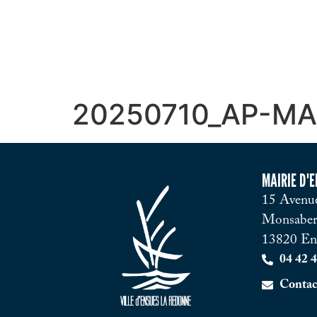
20250710_AP-MA
MAIRIE D'
15 Avenue
Monsaber
13820 En
04 42 4
Contac