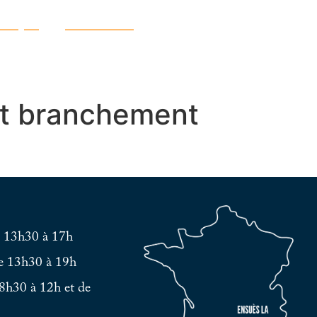
atique
Découvrir
t branchement
e 13h30 à 17h
e 13h30 à 19h
8h30 à 12h et de