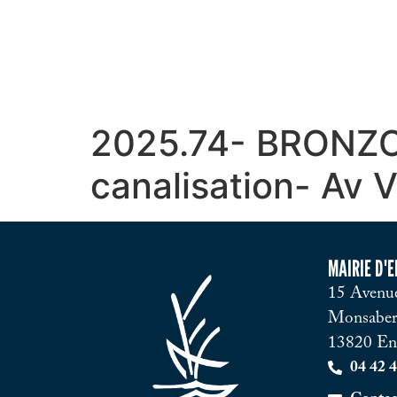
2025.74- BRONZO
canalisation- Av 
MAIRIE D'
15 Avenue
Monsaber
13820 En
04 42 4