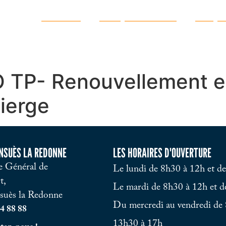
Ma ville
Vie quotidienne
Vie pr
 TP- Renouvellement e
Vierge
ENSUÈS LA REDONNE
LES HORAIRES D'OUVERTURE
 Général de
Le lundi de 8h30 à 12h et d
t,
Le mardi de 8h30 à 12h et d
suès la Redonne
Du mercredi au vendredi de 
4 88 88
13h30 à 17h