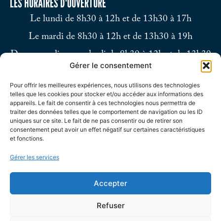
LES HORAIRES D'OUVERTURE
Le lundi de 8h30 à 12h et de 13h30 à 17h
Le mardi de 8h30 à 12h et de 13h30 à 19h
Du mercredi au vendredi de 8h30 à 12h et de 13h30
Gérer le consentement
à 17h
Pour offrir les meilleures expériences, nous utilisons des technologies
Le samedi de 9h à 12h
telles que les cookies pour stocker et/ou accéder aux informations des
appareils. Le fait de consentir à ces technologies nous permettra de
traiter des données telles que le comportement de navigation ou les ID
uniques sur ce site. Le fait de ne pas consentir ou de retirer son
consentement peut avoir un effet négatif sur certaines caractéristiques
et fonctions.
Gérer les services
Accepter
Refuser