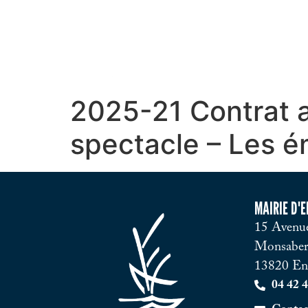
2025-21 Contrat a
spectacle – Les e
MAIRIE D'
15 Avenue
Monsaber
13820 En
04 42 4