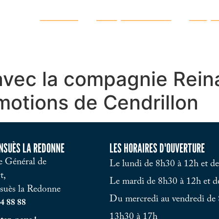
Ma ville
Vie quotidienne
Vie pr
vec la compagnie Reina
́motions de Cendrillon
ENSUÈS LA REDONNE
LES HORAIRES D'OUVERTURE
 Général de
Le lundi de 8h30 à 12h et d
t,
Le mardi de 8h30 à 12h et d
suès la Redonne
Du mercredi au vendredi de 
4 88 88
13h30 à 17h