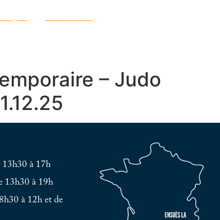
atique
Découvrir
temporaire – Judo
1.12.25
e 13h30 à 17h
e 13h30 à 19h
8h30 à 12h et de