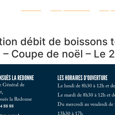
Ma ville
Vie quotidienne
Vie pr
tion débit de boissons 
e – Coupe de noël – Le 2
ENSUÈS LA REDONNE
LES HORAIRES D'OUVERTURE
 Général de
Le lundi de 8h30 à 12h et d
t,
Le mardi de 8h30 à 12h et d
suès la Redonne
Du mercredi au vendredi de 
4 88 88
13h30 à 17h