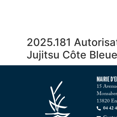
2025.181 Autorisa
Jujitsu Côte Bleu
MAIRIE D'
15 Avenue
Monsaber
13820 En
04 42 4