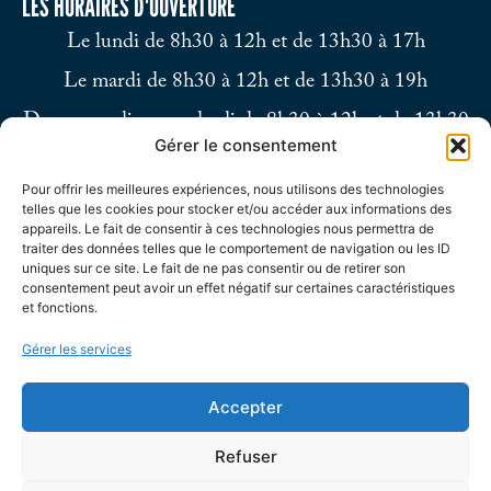
LES HORAIRES D'OUVERTURE
Le lundi de 8h30 à 12h et de 13h30 à 17h
Le mardi de 8h30 à 12h et de 13h30 à 19h
Du mercredi au vendredi de 8h30 à 12h et de 13h30
Gérer le consentement
à 17h
Pour offrir les meilleures expériences, nous utilisons des technologies
Le samedi de 9h à 12h
telles que les cookies pour stocker et/ou accéder aux informations des
appareils. Le fait de consentir à ces technologies nous permettra de
traiter des données telles que le comportement de navigation ou les ID
uniques sur ce site. Le fait de ne pas consentir ou de retirer son
consentement peut avoir un effet négatif sur certaines caractéristiques
et fonctions.
Gérer les services
Accepter
Refuser