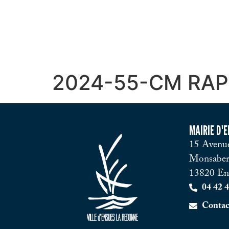
2024-55-CM RAP
MAIRIE D'
15 Avenue
Monsaber
13820 En
04 42 4
Contac